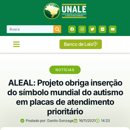
Banco de Leis
COMISSÕES E FRENTES
NOTÍCIAS
ALEAL: Projeto obriga inserção
do símbolo mundial do autismo
em placas de atendimento
prioritário
Postado por:
Danilo Gonzaga
16/11/2021
14:23