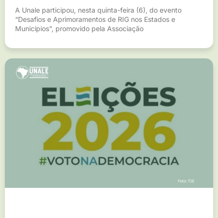
A Unale participou, nesta quinta-feira (6), do evento
“Desafios e Aprimoramentos de RIG nos Estados e
Municípios”, promovido pela Associação