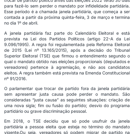
trocar de partido político antes das Eleições 2022 terão 30 dias
para fazê-lo sem perder o mandato por infidelidade partidária.
Esse período é a chamada janela partidária, que começa a ser
contada a partir da próxima quinta-feira, 3 de março e termina
no dia 1º de abril.
A janela partidária faz parte do Calendário Eleitoral e está
prevista na Lei dos Partidos Políticos (artigo 22-A da Lei
9.096/1995). A regra foi regulamentada pela Reforma Eleitoral
de 2015 (Lei nº 13.165/2015), após a decisão do Tribunal
Superior Eleitoral (TSE) que firmou o entendimento segundo o
qual o mandato obtido nas eleições proporcionais (deputados e
vereadores) pertence à agremiação, e não aos candidatos
eleitos. A regra também está prevista na Emenda Constitucional
nº 91/2016.
O parlamentar que trocar de partido fora da janela partidária
sem apresentar justa causa pode perder o mandato. São
consideradas “justa causa” as seguintes situações: criação de
uma nova sigla; fim ou fusão do partido; desvio do programa
partidário ou grave discriminação pessoal.
Em 2018, o TSE decidiu que só pode usufruir da janela
partidária a pessoa eleita que esteja no término do mandato
vigente.Ou seja, vereadores só podem migrar de partido na