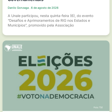
Danilo Gonzaga
6 de agosto de 2026
A Unale participou, nesta quinta-feira (6), do evento
“Desafios e Aprimoramentos de RIG nos Estados e
Municípios”, promovido pela Associação