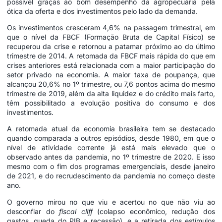
possível graças ao bom desempenho da agropecuária pela
ótica da oferta e dos investimentos pelo lado da demanda.
Os investimentos cresceram 4,6% na passagem trimestral, em
que o nível da FBCF (Formação Bruta de Capital Físico) se
recuperou da crise e retornou a patamar próximo ao do último
trimestre de 2014. A retomada da FBCF mais rápida do que em
crises anteriores está relacionada com a maior participação do
setor privado na economia. A maior taxa de poupança, que
alcançou 20,6% no 1º trimestre, ou 7,6 pontos acima do mesmo
trimestre de 2019, além da alta liquidez e do crédito mais farto,
têm possibilitado a evolução positiva do consumo e dos
investimentos.
A retomada atual da economia brasileira tem se destacado
quando comparada a outros episódios, desde 1980, em que o
nível de atividade corrente já está mais elevado que o
observado antes da pandemia, no 1º trimestre de 2020. E isso
mesmo com o fim dos programas emergenciais, desde janeiro
de 2021, e do recrudescimento da pandemia no começo deste
ano.
O governo mirou no que viu e acertou no que não viu ao
desconfiar do
fiscal cliff
(colapso econômico, redução dos
gastos, queda do PIB e recessão), e a retirada dos estímulos