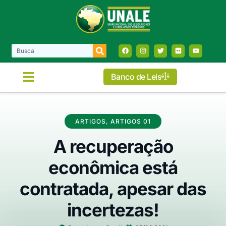
Banco de Leis
COMISSÕES E FRENTES
ARTIGOS
,
ARTIGOS 01
A recuperação
econômica está
contratada, apesar das
incertezas!