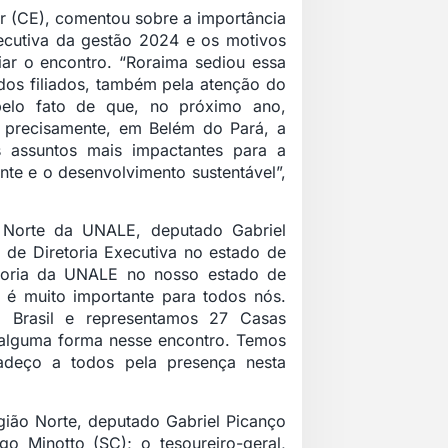
r (CE), comentou sobre a importância
ecutiva da gestão 2024 e os motivos
ar o encontro. “Roraima sediou essa
dos filiados, também pela atenção do
lo fato de que, no próximo ano,
s precisamente, em Belém do Pará, a
assuntos mais impactantes para a
te e o desenvolvimento sustentável”,
o Norte da UNALE, deputado Gabriel
o de Diretoria Executiva no estado de
etoria da UNALE no nosso estado de
 é muito importante para todos nós.
o Brasil e representamos 27 Casas
e alguma forma nesse encontro. Temos
adeço a todos pela presença nesta
egião Norte, deputado Gabriel Picanço
go Minotto (SC); o tesoureiro-geral,