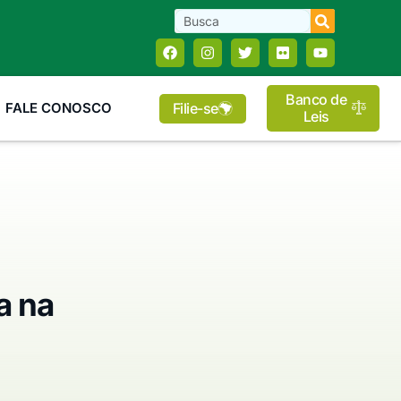
Banco de
Filie-se
FALE CONOSCO
Leis
a na