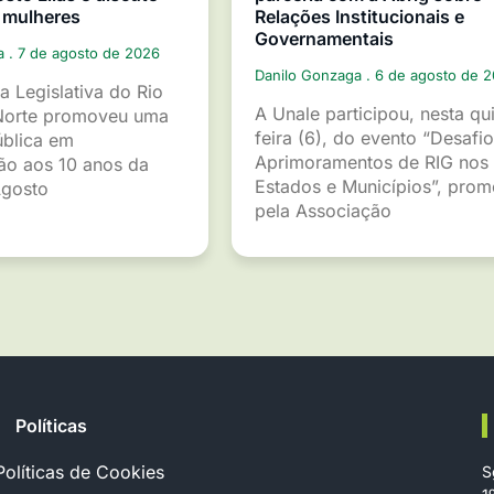
 mulheres
Relações Institucionais e
Governamentais
ga
7 de agosto de 2026
Danilo Gonzaga
6 de agosto de 
a Legislativa do Rio
A Unale participou, nesta qu
Norte promoveu uma
feira (6), do evento “Desafio
ública em
Aprimoramentos de RIG nos
o aos 10 anos da
Estados e Municípios”, pro
gosto
pela Associação
Políticas
Políticas de Cookies
S