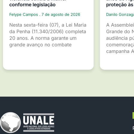
conforme legislação
proteção às
Felype Campos
7 de agosto de 2026
Danilo Gonza
Nesta sexta-feira (07), a Lei Maria
A Assemblei
da Penha (11.340/2006) completa
Grande do 
20 anos. A norma garante um
audiência p
grande avanço no combate
comemoraçã
campanha A