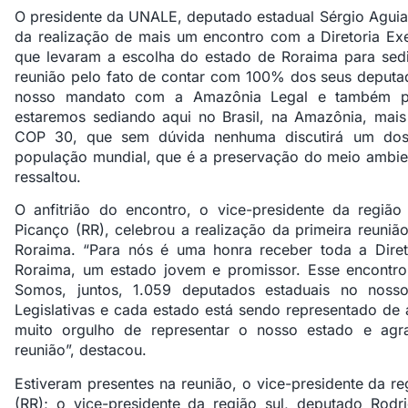
O presidente da UNALE, deputado estadual Sérgio Aguia
da realização de mais um encontro com a Diretoria Ex
que levaram a escolha do estado de Roraima para sedi
reunião pelo fato de contar com 100% dos seus deputa
nosso mandato com a Amazônia Legal e também pe
estaremos sediando aqui no Brasil, na Amazônia, mai
COP 30, que sem dúvida nenhuma discutirá um dos 
população mundial, que é a preservação do meio ambien
ressaltou.
O anfitrião do encontro, o vice-presidente da regiã
Picanço (RR), celebrou a realização da primeira reuniã
Roraima. “Para nós é uma honra receber toda a Dir
Roraima, um estado jovem e promissor. Esse encontro
Somos, juntos, 1.059 deputados estaduais no noss
Legislativas e cada estado está sendo representado d
muito orgulho de representar o nosso estado e agr
reunião”, destacou.
Estiveram presentes na reunião, o vice-presidente da r
(RR); o vice-presidente da região sul, deputado Rodri