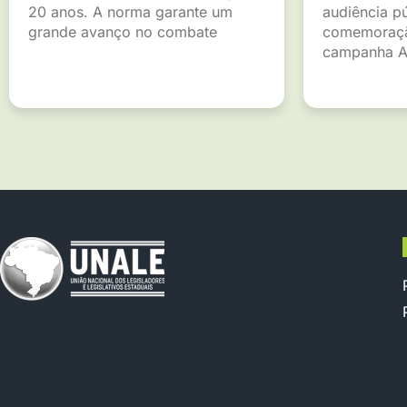
20 anos. A norma garante um
audiência p
grande avanço no combate
comemoraçã
campanha A