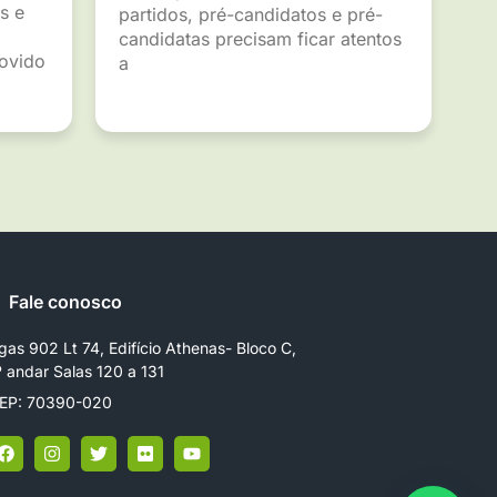
s e
partidos, pré-candidatos e pré-
candidatas precisam ficar atentos
movido
a
Fale conosco
gas 902 Lt 74, Edifício Athenas- Bloco C,
º andar Salas 120 a 131
EP: 70390-020