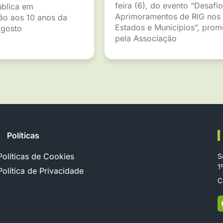
feira (6), do evento “Desafio
ública em
Aprimoramentos de RIG nos
o aos 10 anos da
Estados e Municípios”, pro
gosto
pela Associação
Políticas
Políticas de Cookies
S
1
Política de Privacidade
C