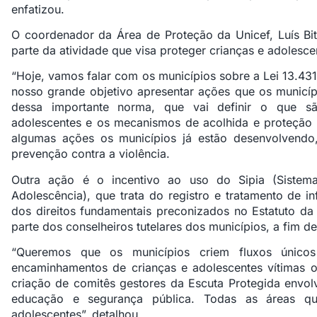
enfatizou.
O coordenador da Área de Proteção da Unicef, Luís Bitt
parte da atividade que visa proteger crianças e adolescen
“Hoje, vamos falar com os municípios sobre a Lei 13.431
nosso grande objetivo apresentar ações que os municí
dessa importante norma, que vai definir o que sã
adolescentes e os mecanismos de acolhida e proteção pa
algumas ações os municípios já estão desenvolvend
prevenção contra a violência.
Outra ação é o incentivo ao uso do Sipia (Sistem
Adolescência), que trata do registro e tratamento de i
dos direitos fundamentais preconizados no Estatuto d
parte dos conselheiros tutelares dos municípios, a fim de
“Queremos que os municípios criem fluxos único
encaminhamentos de crianças e adolescentes vítimas o
criação de comitês gestores da Escuta Protegida envol
educação e segurança pública. Todas as áreas qu
adolescentes”, detalhou.