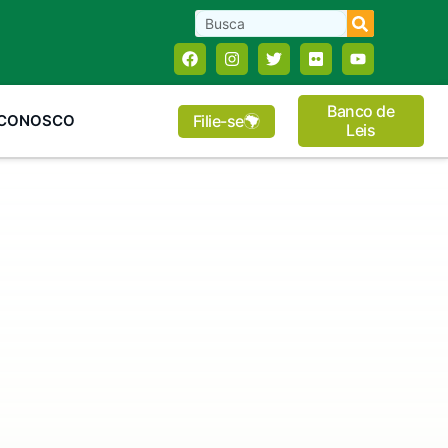
Banco de
Filie-se
 CONOSCO
Leis