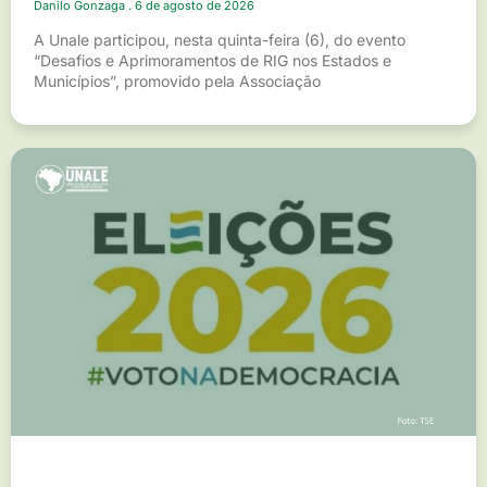
Danilo Gonzaga
6 de agosto de 2026
A Unale participou, nesta quinta-feira (6), do evento
“Desafios e Aprimoramentos de RIG nos Estados e
Municípios”, promovido pela Associação