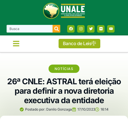
Banco de Leis
COMISSÕES E FRENTES
NOTÍCIAS
26ª CNLE: ASTRAL terá eleição
para definir a nova diretoria
executiva da entidade
Postado por:
Danilo Gonzaga
17/10/2023
16:14