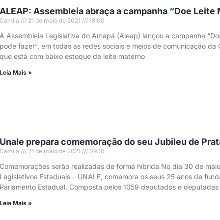
ALEAP: Assembleia abraça a campanha “Doe Leite
Camila
21 de maio de 2021
18:00
A Assembleia Legislativa do Amapá (Aleap) lançou a campanha “Do
pode fazer”, em todas as redes sociais e meios de comunicação da 
que está com baixo estoque de leite materno
Leia Mais »
Unale prepara comemoração do seu Jubileu de Prat
Camila
21 de maio de 2021
09:10
Comemorações serão realizadas de forma híbrida No dia 30 de maio,
Legislativos Estaduais – UNALE, comemora os seus 25 anos de funda
Parlamento Estadual. Composta pelos 1059 deputados e deputadas es
Leia Mais »