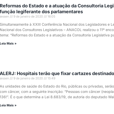
Reformas do Estado e a atuação da Consultoria Legi
função legiferante dos parlamentares
jessen
9 de janeiro de 2020
16:05
Simultaneamente à XXIII Conferência Nacional dos Legisladores e Le
Nacional dos Consultores Legislativos – ANACOL realizou o 11º enc
tema: “Reformas do Estado e a atuação da Consultoria Legislativa p
Leia Mais »
ALERJ: Hospitais terão que fixar cartazes destina
jessen
9 de janeiro de 2020
15:49
As unidades de saúde do Estado do Rio, públicas ou privadas, serão
com câncer, com a seguinte inscrição: “Pessoas com câncer (neoplas
136!”. É o que determina a Lei 8.683/19, de autoria do deputado Wa
Leia Mais »