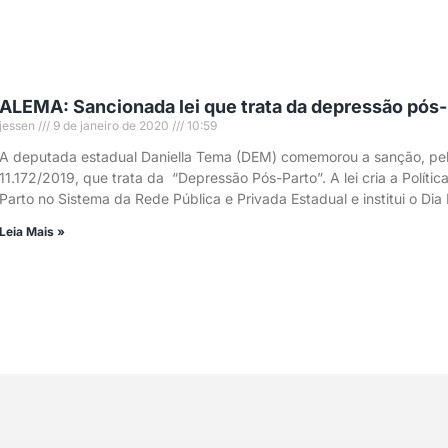
ALEMA: Sancionada lei que trata da depressão pós-
jessen
9 de janeiro de 2020
10:59
A deputada estadual Daniella Tema (DEM) comemorou a sanção, pelo 
11.172/2019, que trata da “Depressão Pós-Parto”. A lei cria a Polít
Parto no Sistema da Rede Pública e Privada Estadual e institui o D
Leia Mais »