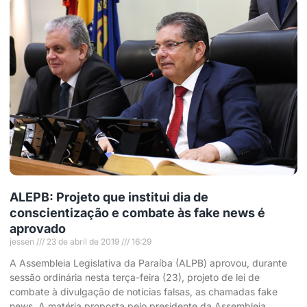
ALEPB: Projeto que institui dia de
conscientização e combate às fake news é
aprovado
jessen
23 de abril de 2019
16:29
A Assembleia Legislativa da Paraíba (ALPB) aprovou, durante
sessão ordinária nesta terça-feira (23), projeto de lei de
combate à divulgação de notícias falsas, as chamadas fake
news. A matéria proposta pelo presidente da Assembleia