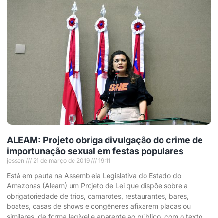
ALEAM: Projeto obriga divulgação do crime de
importunação sexual em festas populares
jessen
21 de março de 2019
19:11
Está em pauta na Assembleia Legislativa do Estado do
Amazonas (Aleam) um Projeto de Lei que dispõe sobre a
obrigatoriedade de trios, camarotes, restaurantes, bares,
boates, casas de shows e congêneres afixarem placas ou
similares, de forma legível e aparente ao público, com o texto