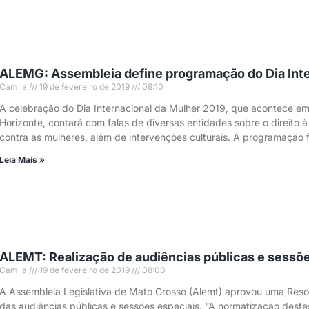
ALEMG: Assembleia define programação do Dia Inte
Camila
19 de fevereiro de 2019
08:10
A celebração do Dia Internacional da Mulher 2019, que acontece em
Horizonte, contará com falas de diversas entidades sobre o direito à
contra as mulheres, além de intervenções culturais. A programação f
Leia Mais »
ALEMT: Realização de audiências públicas e sessõ
Camila
19 de fevereiro de 2019
08:00
A Assembleia Legislativa de Mato Grosso (Alemt) aprovou uma Resol
das audiências públicas e sessões especiais. “A normatização deste