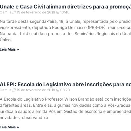
Unale e Casa Civil alinham diretrizes para a promoç
Camila
19 de fevereiro de 2019
10:40
Na tarde desta segunda-feira, 18, a Unale, representada pelo pres
vice-presidente, deputado Rodrigo Delmasso (PRB-DF), reuniu-se co
Na pauta, foi discutida a proposta dos Seminários Regionais da Unal
Único
Leia Mais »
ALEPI: Escola do Legislativo abre inscrições para
Camila
19 de fevereiro de 2019
08:20
A Escola do Legislativo Professor Wilson Brandão está com inscriç
diferentes áreas. Entre elas, algumas novidades como a Pós-Graduaçã
jurídica a saúde; além da Pós em Gestão de escritório e empreended
novidades, observando a
Leia Mais »