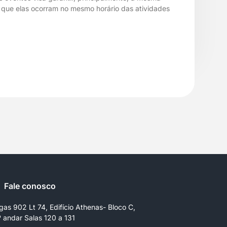
r que elas ocorram no mesmo horário das atividades
Fale conosco
gas 902 Lt 74, Edifício Athenas- Bloco C,
º andar Salas 120 a 131