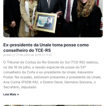
Ex-presidente da Unale toma posse como
conselheiro do TCE-RS
jessen
21 de julho de 2016
11:22
O Tribunal de Contas do Rio Grande do Sul (TCE-RS) realizou,
no dia 18 de julho, a sessão especial de posse do 53º
conselheiro da Corte e ex-presidente da Unale, Alexandre
Postal. Na ocasião, estiveram presentes a presidente da Unale,
Ana Cunha (PSDB-PA), o Diretor-Geral, Germano Stevens, o
Secretário, deputado
Leia Mais »