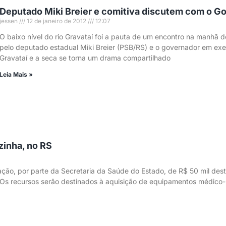
Deputado Miki Breier e comitiva discutem com o Go
jessen
12 de janeiro de 2012
12:07
O baixo nível do rio Gravataí foi a pauta de um encontro na manhã de
pelo deputado estadual Miki Breier (PSB/RS) e o governador em exercí
Gravataí e a seca se torna um drama compartilhado
Leia Mais »
zinha, no RS
ão, por parte da Secretaria da Saúde do Estado, de R$ 50 mil dest
 Os recursos serão destinados à aquisição de equipamentos médico-h