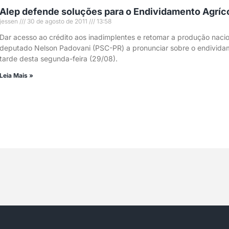
Alep defende soluções para o Endividamento Agríc
jessen
30 de agosto de 2011
13:58
Dar acesso ao crédito aos inadimplentes e retomar a produção nacio
deputado Nelson Padovani (PSC-PR) a pronunciar sobre o endividame
tarde desta segunda-feira (29/08).
Leia Mais »