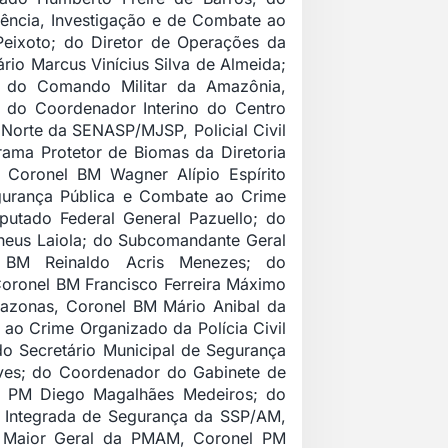
gência, Investigação e de Combate ao
 Peixoto; do
Diretor de Operações da
iário Marcus Vinícius Silva de Almeida;
 do Comando Militar da Amazônia
,
l; do
Coordenador Interino do Centro
al Norte da SENASP/MJSP
, Policial Civil
ama Protetor de Biomas da Diretoria
e Coronel BM Wagner Alípio Espírito
gurança Pública e Combate ao Crime
putado Federal General Pazuello; do
heus Laiola; do Subcomandante Geral
BM Reinaldo Acris Menezes; do
ronel BM Francisco Ferreira Máximo
Amazonas, Coronel BM Mário Anibal da
ao Crime Organizado da Polícia Civil
do Secretário Municipal de Segurança
lves; do Coordenador do Gabinete de
ão PM Diego Magalhães Medeiros; do
o Integrada de Segurança da SSP/AM,
o Maior Geral da PMAM, Coronel PM