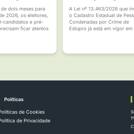
de dois meses para
A Lei nº 13.463/2026 que ins
de 2026, os eleitores,
o Cadastro Estadual de Pes
é-candidatos e pré-
Condenadas por Crime de
recisam ficar atentos
Estupro já está em vigor em
Políticas
Políticas de Cookies
S
1
Política de Privacidade
C