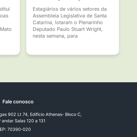
titui
Estagiários de vários setores da
soas
Assembleia Legislativa de Santa
Catarina, lotaram o Plenarinho
 Mato
Deputado Paulo Stuart Wright,
nesta semana, para
Fale conosco
gas 902 Lt 74, Edifício Athenas- Bloco C,
º andar Salas 120 a 131
EP: 70390-020