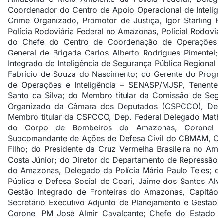
Coordenador do Centro de Apoio Operacional de Inteli
Crime Organizado
, Promotor de Justiça, Igor Starling
Polícia Rodoviária Federal no Amazonas
, Policial Rodov
do
Chefe do Centro de Coordenação de Operações
General de Brigada Carlos Alberto Rodrigues Pimente
Integrado de Inteligência de Segurança Pública Region
Fabrício de Souza do Nascimento; do
Gerente do Progr
de Operações e Inteligência – SENASP/MJSP
, Tenent
Santo da Silva; do
Membro titular da Comissão de Se
Organizado da Câmara dos Deputados (CSPCCO),
De
Membro titular da CSPCCO, Dep. Federal Delegado Mat
do Corpo de Bombeiros do Amazonas, Coronel 
Subcomandante de Ações de Defesa Civil do CBMAM, Co
Filho; do Presidente da Cruz Vermelha Brasileira no 
Costa Júnior; do Diretor do Departamento de Repressão 
do Amazonas, Delegado da Polícia Mário Paulo Teles; 
Pública e Defesa Social de Coari, Jaime dos Santos A
Gestão Integrado de Fronteiras do Amazonas, Capit
Secretário Executivo Adjunto de Planejamento e Gestã
Coronel PM José Almir Cavalcante; Chefe do Estad