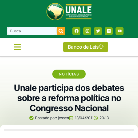
Banco de Leis
COMISSÕES E FRENTES
NOTÍCIAS
Unale participa dos debates
sobre a reforma política no
Congresso Nacional
Postado por:
jessen
13/04/2011
20:13