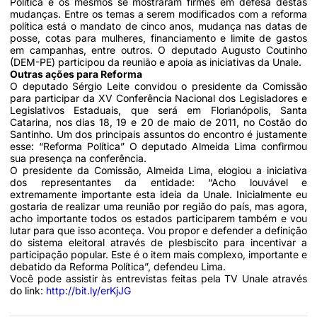
Política e os mesmos se mostraram firmes em defesa destas
mudanças. Entre os temas a serem modificados com a reforma
política está o mandato de cinco anos, mudança nas datas de
posse, cotas para mulheres, financiamento e limite de gastos
em campanhas, entre outros. O deputado Augusto Coutinho
(DEM-PE) participou da reunião e apoia as iniciativas da Unale.
Outras ações para Reforma
O deputado Sérgio Leite convidou o presidente da Comissão
para participar da XV Conferência Nacional dos Legisladores e
Legislativos Estaduais, que será em Florianópolis, Santa
Catarina, nos dias 18, 19 e 20 de maio de 2011, no Costão do
Santinho. Um dos principais assuntos do encontro é justamente
esse: “Reforma Política” O deputado Almeida Lima confirmou
sua presença na conferência.
O presidente da Comissão, Almeida Lima, elogiou a iniciativa
dos representantes da entidade: “Acho louvável e
extremamente importante esta ideia da Unale. Inicialmente eu
gostaria de realizar uma reunião por região do país, mas agora,
acho importante todos os estados participarem também e vou
lutar para que isso aconteça. Vou propor e defender a definição
do sistema eleitoral através de plesbiscito para incentivar a
participação popular. Este é o item mais complexo, importante e
debatido da Reforma Política”, defendeu Lima.
Você pode assistir às entrevistas feitas pela TV Unale através
do link:
http://bit.ly/erKjJG