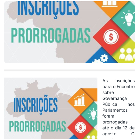
As inscrições
para o Encontro
sobre
Governança
Pública nos
Parlamentos
foram
prorrogadas
até o dia 12 de
agosto. O