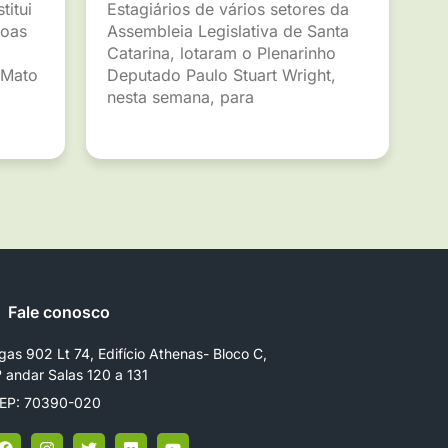
titui
Estagiários de vários setores da
soas
Assembleia Legislativa de Santa
Catarina, lotaram o Plenarinho
 Mato
Deputado Paulo Stuart Wright,
nesta semana, para
Fale conosco
gas 902 Lt 74, Edifício Athenas- Bloco C,
º andar Salas 120 a 131
EP: 70390-020