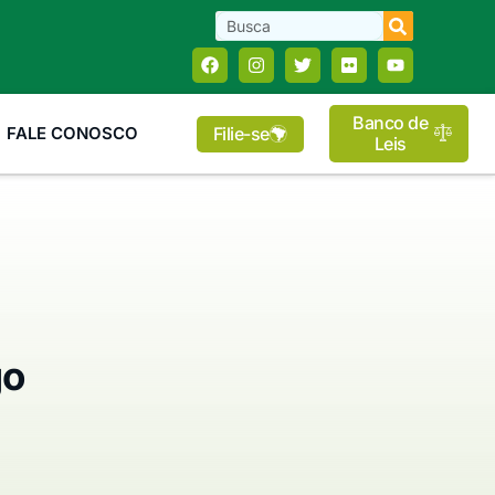
Banco de
Filie-se
FALE CONOSCO
Leis
go