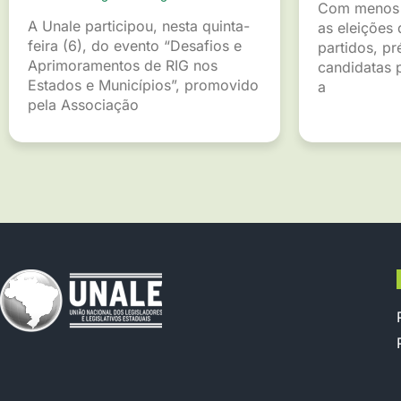
Com menos 
A Unale participou, nesta quinta-
as eleições 
feira (6), do evento “Desafios e
partidos, pr
Aprimoramentos de RIG nos
candidatas p
Estados e Municípios”, promovido
a
pela Associação