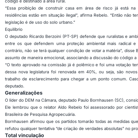
código é destinado à área rural.
“Essa proibição de construir casa em área de risco já está na
residências estão em situação ilegal”, afirma Rebelo. “Então não te
legislação é de uso do solo urbano.”
Equilíbrio
O deputado Ricardo Berzoini (PT-SP) defende que ruralistas e amb
entre os que defendem uma proteção ambiental mais radical e
contrário, não se terá qualquer condição de votar a matéria”, disse B
assunto de maneira emocional, associando a discussão do código a i
“O texto aprovado na comissão já é polêmico e foi uma votação te
dessa nova legislatura foi renovada em 40%, ou seja, são novo
trabalho de esclarecimento para chegar a um ponto comum. Caso c
deputado.
Generalizações
O líder do DEM na Câmara, deputado Paulo Bornhausen (SC), conside
Ele lembrou que o relator Aldo Rebelo foi assessorado por cient
Brasileira de Pesquisa Agropecuária.
Bornhausen afirmou que os partidos tomarão todas as medidas que
refutou qualquer tentativa “de criação de verdades absolutas” no pr
Total vinculação