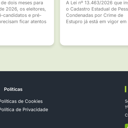
de dois meses para
A Lei nº 13.463/2026 que ins
de 2026, os eleitores,
o Cadastro Estadual de Pes
é-candidatos e pré-
Condenadas por Crime de
recisam ficar atentos
Estupro já está em vigor em
Políticas
Políticas de Cookies
S
1
Política de Privacidade
C