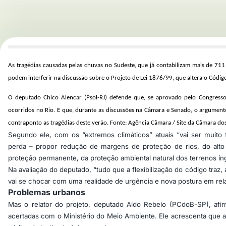
As tragédias causadas pelas chuvas no Sudeste, que já contabilizam mais de 711
podem interferir na discussão sobre o Projeto de Lei 1876/99, que altera o Código
O deputado Chico Alencar (Psol-RJ) defende que, se aprovado pelo Congresso
ocorridos no Rio. E que, durante as discussões na Câmara e Senado, o argumen
contraponto as tragédias deste verão.
Fonte: Agência Câmara / Site da Câmara d
Segundo ele, com os “extremos climáticos” atuais “vai ser muito 
perda – propor redução de margens de proteção de rios, do alto 
proteção permanente, da proteção ambiental natural dos terrenos í
Na avaliação do deputado, “tudo que a flexibilização do código traz
vai se chocar com uma realidade de urgência e nova postura em rela
Problemas urbanos
Mas o relator do projeto, deputado Aldo Rebelo (PCdoB-SP), af
acertadas com o Ministério do Meio Ambiente. Ele acrescenta que as