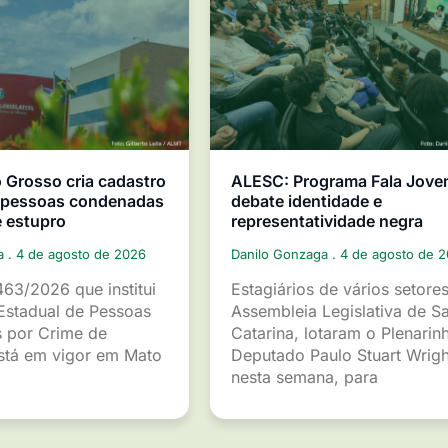
Grosso cria cadastro
ALESC: Programa Fala Jov
e pessoas condenadas
debate identidade e
e estupro
representatividade negra
ga
4 de agosto de 2026
Danilo Gonzaga
4 de agosto de 
463/2026 que institui
Estagiários de vários setore
Estadual de Pessoas
Assembleia Legislativa de S
 por Crime de
Catarina, lotaram o Plenarin
está em vigor em Mato
Deputado Paulo Stuart Wrigh
nesta semana, para