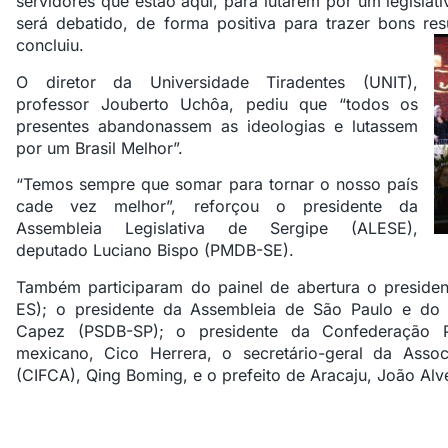
servidores que estão aqui, para lutarem por um legislati
será debatido, de forma positiva para trazer bons res
concluiu.
O diretor da Universidade Tiradentes (UNIT),
professor Jouberto Uchôa, pediu que “todos os
presentes abandonassem as ideologias e lutassem
por um Brasil Melhor”.
“Temos sempre que somar para tornar o nosso país
cade vez melhor”, reforçou o presidente da
Assembleia Legislativa de Sergipe (ALESE),
deputado Luciano Bispo (PMDB-SE).
Também participaram do painel de abertura o preside
ES); o presidente da Assembleia de São Paulo e do 
Capez (PSDB-SP); o presidente da Confederação P
mexicano, Cico Herrera, o secretário-geral da Ass
(CIFCA), Qing Boming, e o prefeito de Aracaju, João Al