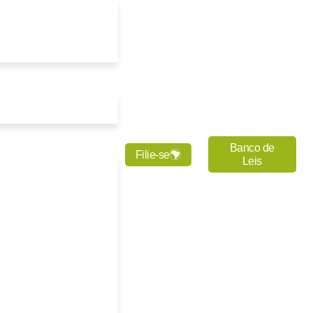
Banco de
Filie-se
Leis