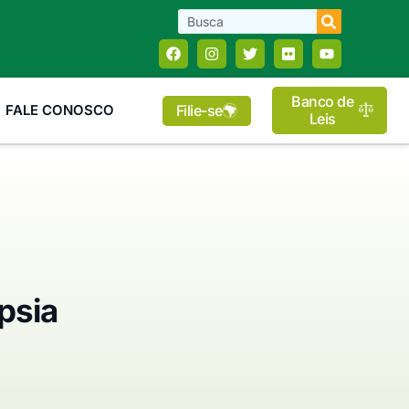
Banco de
Filie-se
FALE CONOSCO
Leis
psia