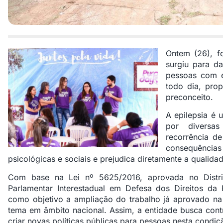
Ontem (26), f
surgiu para da
pessoas com ep
todo dia, pro
preconceito.
A epilepsia é 
por diversas
recorrência de
consequência
psicológicas e sociais e prejudica diretamente a qualida
Com base na Lei nº 5625/2016, aprovada no Distrit
Parlamentar Interestadual em Defesa dos Direitos da
como objetivo a ampliação do trabalho já aprovado na
tema em âmbito nacional. Assim, a entidade busca contr
criar novas políticas públicas para pessoas nesta condiç