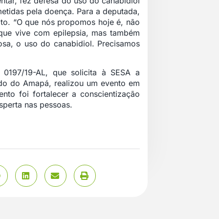
ntar, fez defesa do uso do canabidiol
etidas pela doença. Para a deputada,
ito. “O que nós propomos hoje é, não
a que vive com epilepsia, mas também
uosa, o uso do canabidiol. Precisamos
 0197/19-AL, que solicita à SESA a
tado do Amapá, realizou um evento em
nto foi fortalecer a conscientização
esperta nas pessoas.