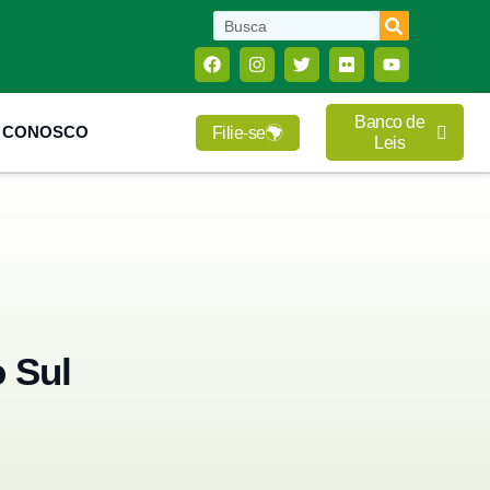
Banco de
E CONOSCO
Filie-se
Leis
 Sul