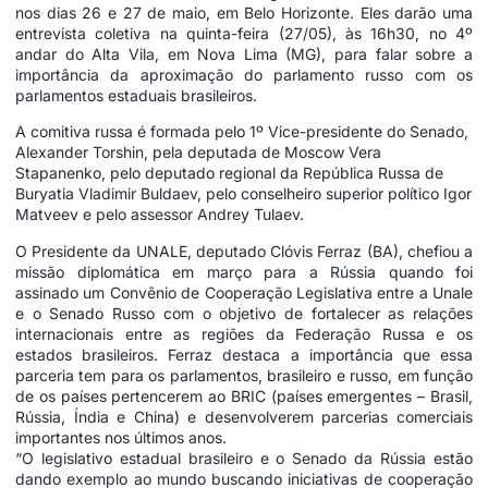
nos dias 26 e 27 de maio, em Belo Horizonte. Eles darão uma
entrevista coletiva na quinta-feira (27/05), às 16h30, no 4º
andar do Alta Vila, em Nova Lima (MG), para falar sobre a
importância da aproximação do parlamento russo com os
parlamentos estaduais brasileiros.
A comitiva russa é formada pelo 1º Vice-presidente do Senado,
Alexander Torshin, pela deputada de Moscow Vera
Stapanenko, pelo deputado regional da República Russa de
Buryatia Vladimir Buldaev, pelo conselheiro superior político Igor
Matveev e pelo assessor Andrey Tulaev.
O Presidente da UNALE, deputado Clóvis Ferraz (BA), chefiou a
missão diplomática em março para a Rússia quando foi
assinado um Convênio de Cooperação Legislativa entre a Unale
e o Senado Russo com o objetivo de fortalecer as relações
internacionais entre as regiões da Federação Russa e os
estados brasileiros. Ferraz destaca a importância que essa
parceria tem para os parlamentos, brasileiro e russo, em função
de os países pertencerem ao BRIC (países emergentes – Brasil,
Rússia, Índia e China) e desenvolverem parcerias comerciais
importantes nos últimos anos.
“O legislativo estadual brasileiro e o Senado da Rússia estão
dando exemplo ao mundo buscando iniciativas de cooperação