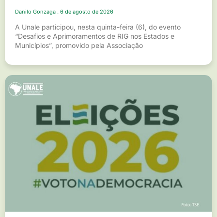
Danilo Gonzaga
6 de agosto de 2026
A Unale participou, nesta quinta-feira (6), do evento
“Desafios e Aprimoramentos de RIG nos Estados e
Municípios”, promovido pela Associação