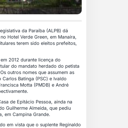
egislativa da Paraíba (ALPB) dá
, no Hotel Verde Green, em Manaíra,
ulares terem sido eleitos prefeitos,
 em 2012 durante licença do
itular do mandato herdado do petista
a. Os outros nomes que assumem as
o Carlos Batinga (PSC) e Ivaldo
rancisca Motta (PMDB) e André
pectivamente.
Casa de Epitácio Pessoa, ainda na
do Guilherme Almeida, que pediu
ura, em Campina Grande.
do em vista que o suplente Reginaldo