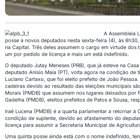
A Assembleia L
posse a novos deputados nesta sexta-feira (4), às 8h30
na Capital. Três deles assumem o cargo em virtude dos tit
um por pedido de licença e mais um está indefinido.
O deputado Jutay Meneses (PRB), que já esteve na Casa
deputado Anísio Maia (PT), volta agora na condição de t
Luciano Cartaxo, que foi eleito prefeito de João Pesso
cadeiras devido ao resultado das eleições municipais sã
Morais (PMDB) que assumem nos lugares deixados por F
Gadelha (PMDB), eleitos prefeitos de Patos e Sousa, res
Iraê Lucena (PMDB) é a quarta parlamentar a retornar à 
condição de suplente, devido ao afastamento do deputa
licença para assumir a Secretaria Municipal de Agricult
Uma quinta posse ainda está com o nome indefinido, ten