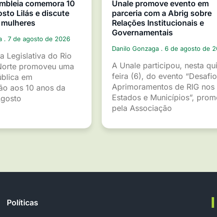
mbleia comemora 10
Unale promove evento em
sto Lilás e discute
parceria com a Abrig sobre
 mulheres
Relações Institucionais e
Governamentais
ga
7 de agosto de 2026
Danilo Gonzaga
6 de agosto de 
a Legislativa do Rio
A Unale participou, nesta qu
Norte promoveu uma
feira (6), do evento “Desafio
ública em
Aprimoramentos de RIG nos
o aos 10 anos da
Estados e Municípios”, pro
gosto
pela Associação
Políticas