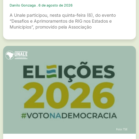
Danilo Gonzaga
6 de agosto de 2026
A Unale participou, nesta quinta-feira (6), do evento
“Desafios e Aprimoramentos de RIG nos Estados e
Municípios”, promovido pela Associação