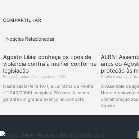
COMPARTILHAR
Notícias Relacionadas
Agosto Lilás: conheça os tipos de
ALRN: Assemb
violência contra a mulher conforme
anos do Agosto
legislação
proteção às m
Felype Campos
7 de agosto de 2026
Danilo Gonzaga
7 de 
Nesta sexta-feira (07), a Lei Maria da Penha
A Assembleia Legis
(11.340/2006) completa 20 anos. A norma
Norte promoveu um
garante um grande avanço no combate
comemoração aos 
Agosto