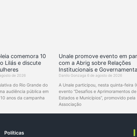
leia comemora 10
Unale promove evento em par
 Lilás e discute
com a Abrig sobre Relações
ulheres
Institucionais e Governamenta
agosto de 2026
Danilo Gonzaga
6 de agosto de 2026
lativa do Rio Grande do
A Unale participou, nesta quinta-feira (
a audiência pública em
evento “Desafios e Aprimoramentos de
10 anos da campanha
Estados e Municípios”, promovido pela
Associação
Políticas