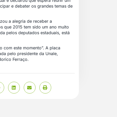
al e declarou que espera reunir um
cipar e debater os grandes temas de
izou a alegria de receber a
os que 2015 tem sido um ano muito
tada pelos deputados estaduais, está
to com este momento”. A placa
ada pelo presidente da Unale,
dorico Ferraço.