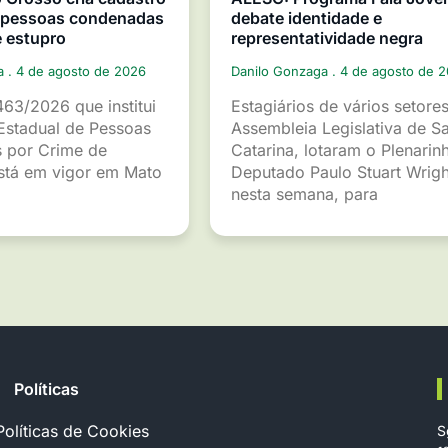
e pessoas condenadas
debate identidade e
e estupro
representatividade negra
ga
4 de agosto de 2026
Danilo Gonzaga
4 de agosto de 
463/2026 que institui
Estagiários de vários setore
Estadual de Pessoas
Assembleia Legislativa de S
 por Crime de
Catarina, lotaram o Plenarin
está em vigor em Mato
Deputado Paulo Stuart Wrigh
nesta semana, para
Políticas
Políticas de Cookies
S