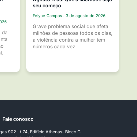
seu começo
Felype Campos
3 de agosto de 2026
2026
Grave problema social que afeta
s da
milhões de pessoas todos os dias,
anta
a violência contra a mulher tem
ho
números cada vez
t,
Fale conosco
gas 902 Lt 74, Edifício Athenas- Bloco C,