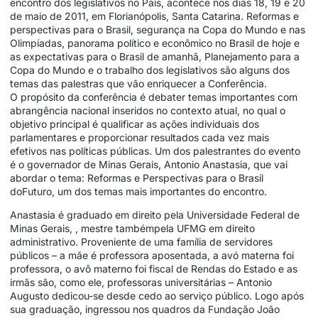
encontro dos legislativos no País, acontece nos dias 18, 19 e 20
de maio de 2011, em Florianópolis, Santa Catarina. Reformas e
perspectivas para o Brasil, segurança na Copa do Mundo e nas
Olimpíadas, panorama político e econômico no Brasil de hoje e
as expectativas para o Brasil de amanhã, Planejamento para a
Copa do Mundo e o trabalho dos legislativos são alguns dos
temas das palestras que vão enriquecer a Conferência.
O propósito da conferência é debater temas importantes com
abrangência nacional inseridos no contexto atual, no qual o
objetivo principal é qualificar as ações individuais dos
parlamentares e proporcionar resultados cada vez mais
efetivos nas políticas públicas. Um dos palestrantes do evento
é o governador de Minas Gerais, Antonio Anastasia, que vai
abordar o tema: Reformas e Perspectivas para o Brasil
doFuturo, um dos temas mais importantes do encontro.
Anastasia é graduado em direito pela Universidade Federal de
Minas Gerais, , mestre tambémpela UFMG em direito
administrativo. Proveniente de uma família de servidores
públicos – a mãe é professora aposentada, a avó materna foi
professora, o avô materno foi fiscal de Rendas do Estado e as
irmãs são, como ele, professoras universitárias – Antonio
Augusto dedicou-se desde cedo ao serviço público. Logo após
sua graduação, ingressou nos quadros da Fundação João