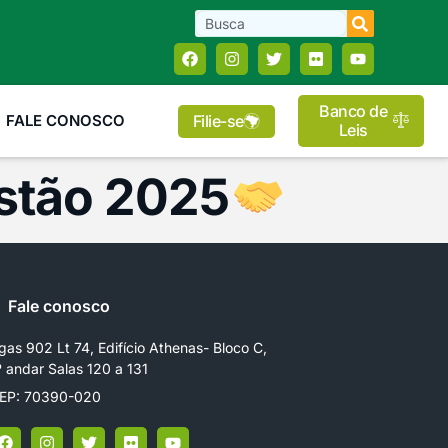
Banco de
Filie-se
FALE CONOSCO
Leis
estão 2025
Fale conosco
gas 902 Lt 74, Edifício Athenas- Bloco C,
º andar Salas 120 a 131
EP: 70390-020