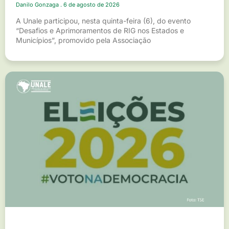
Danilo Gonzaga
6 de agosto de 2026
A Unale participou, nesta quinta-feira (6), do evento
“Desafios e Aprimoramentos de RIG nos Estados e
Municípios”, promovido pela Associação