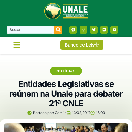
Banco de Leis
COMISSÕES E FRENTES
NOTÍCIAS
Entidades Legislativas se
reúnem na Unale para debater
21ª CNLE
Postado por:
Camila
13/03/2017
16:09