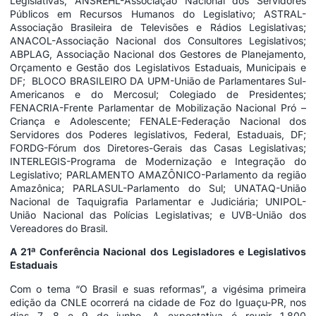
Legislativas; ANSREHL-Associação Nacional dos Servidores
Públicos em Recursos Humanos do Legislativo; ASTRAL-
Associação Brasileira de Televisões e Rádios Legislativas;
ANACOL-Associação Nacional dos Consultores Legislativos;
ABPLAG, Associação Nacional dos Gestores de Planejamento,
Orçamento e Gestão dos Legislativos Estaduais, Municipais e
DF; BLOCO BRASILEIRO DA UPM-União de Parlamentares Sul-
Americanos e do Mercosul; Colegiado de Presidentes;
FENACRIA-Frente Parlamentar de Mobilização Nacional Pró –
Criança e Adolescente; FENALE-Federação Nacional dos
Servidores dos Poderes legislativos, Federal, Estaduais, DF;
FORDG-Fórum dos Diretores-Gerais das Casas Legislativas;
INTERLEGIS-Programa de Modernização e Integração do
Legislativo; PARLAMENTO AMAZÔNICO-Parlamento da região
Amazônica; PARLASUL-Parlamento do Sul; UNATAQ-União
Nacional de Taquigrafia Parlamentar e Judiciária; UNIPOL-
União Nacional das Polícias Legislativas; e UVB-União dos
Vereadores do Brasil.
A 21ª Conferência Nacional dos Legisladores e Legislativos
Estaduais
Com o tema “O Brasil e suas reformas”, a vigésima primeira
edição da CNLE ocorrerá na cidade de Foz do Iguaçu-PR, nos
dias 7, 8 e 9 de junho. A expectativa é reunir 1.800