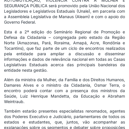
AUTOMUTILAÇÃO, VIOLÊNCIA CONTRA A MULHER E
SEGURANÇA PÚBLICA será promovido pela União Nacional dos
Legisladores e Legislativos Estaduais (Unale), em parceria com
a Assembleia Legislativa de Manaus (Aleam) e com o apoio do
Governo Federal.
Esta é a 2ª edição do Seminário Regional de Promoção e
Defesa da Cidadania – congregada pelo estado da Região
Norte (Amazonas, Pará, Roraima, Amapá, Acre, Rondônia e
Tocantins), que faz parte de um ciclo de encontros realizados
pela entidade para ampliar a discussão e disseminar
informações e dados de relevância nacional em todas as Casas
Legislativas Estaduais acerca das principais bandeiras da
entidade nesta gestão.
Além da ministra da Mulher, da Família e dos Direitos Humanos,
Damares Alves e o ministro da Cidadania, Osmar Terra, o
encontro poderá contar com a presença dos ministros da
Saúde, Luiz Henrique Mandetta, da Educação e Abraham
Weintraub.
Também estarão presentes especialistas renomados, agentes
dos Poderes Executivo e Judiciário, parlamentares de todos os
estados e estudantes, que, juntos, vão acompanhar as
explanações sobre os segmentos e debater sobre proposições