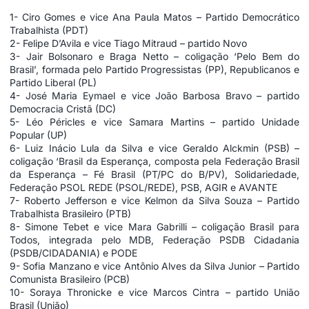
1- Ciro Gomes e vice Ana Paula Matos – Partido Democrático
Trabalhista (PDT)
2- Felipe D’Avila e vice Tiago Mitraud – partido Novo
3- Jair Bolsonaro e Braga Netto – coligação ‘Pelo Bem do
Brasil’, formada pelo Partido Progressistas (PP), Republicanos e
Partido Liberal (PL)
4- José Maria Eymael e vice João Barbosa Bravo – partido
Democracia Cristã (DC)
5- Léo Péricles e vice Samara Martins – partido Unidade
Popular (UP)
6- Luiz Inácio Lula da Silva e vice Geraldo Alckmin (PSB) –
coligação ‘Brasil da Esperança, composta pela Federação Brasil
da Esperança – Fé Brasil (PT/PC do B/PV), Solidariedade,
Federação PSOL REDE (PSOL/REDE), PSB, AGIR e AVANTE
7- Roberto Jefferson e vice Kelmon da Silva Souza – Partido
Trabalhista Brasileiro (PTB)
8- Simone Tebet e vice Mara Gabrilli – coligação Brasil para
Todos, integrada pelo MDB, Federação PSDB Cidadania
(PSDB/CIDADANIA) e PODE
9- Sofia Manzano e vice Antônio Alves da Silva Junior – Partido
Comunista Brasileiro (PCB)
10- Soraya Thronicke e vice Marcos Cintra – partido União
Brasil (União)