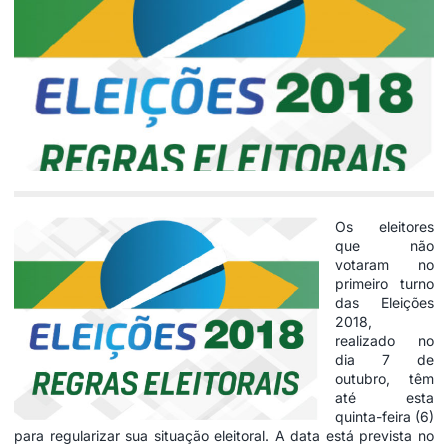
Os eleitores
que não
votaram no
primeiro turno
das Eleições
2018,
realizado no
dia 7 de
outubro, têm
até esta
quinta-feira (6)
para regularizar sua situação eleitoral. A data está prevista no