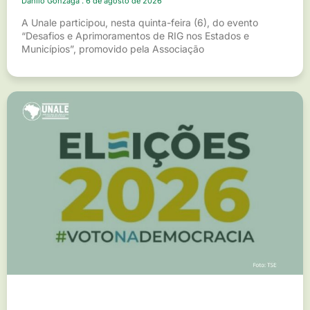
Danilo Gonzaga
6 de agosto de 2026
A Unale participou, nesta quinta-feira (6), do evento
“Desafios e Aprimoramentos de RIG nos Estados e
Municípios”, promovido pela Associação