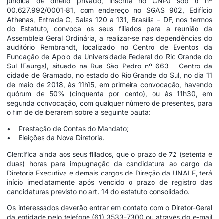
jurídica de direito privado, inscrita no CNPJ sob o nº
00.627.992/0001-81, com endereço no SGAS 902, Edifício
Athenas, Entrada C, Salas 120 a 131, Brasília – DF, nos termos
do Estatuto, convoca os seus filiados para a reunião da
Assembleia Geral Ordinária, a realizar-se nas dependências do
auditório Rembrandt, localizado no Centro de Eventos da
Fundação de Apoio da Universidade Federal do Rio Grande do
Sul (Faurgs), situado na Rua São Pedro nº 663 – Centro da
cidade de Gramado, no estado do Rio Grande do Sul, no dia 11
de maio de 2018, às 11h15, em primeira convocação, havendo
quórum de 50% (cinquenta por cento), ou às 11h30, em
segunda convocação, com qualquer número de presentes, para
o fim de deliberarem sobre a seguinte pauta:
• Prestação de Contas do Mandato;
• Eleições da Nova Diretoria.
Cientifica ainda aos seus filiados, que o prazo de 72 (setenta e
duas) horas para impugnação da candidatura ao cargo da
Diretoria Executiva e demais cargos de Direção da UNALE, terá
início imediatamente após vencido o prazo de registro das
candidaturas previsto no art. 14 do estatuto consolidado.
Os interessados deverão entrar em contato com o Diretor-Geral
da entidade pelo telefone (61) 3533-7300 ou através do e-mail