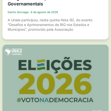
Governamentais
Danilo Gonzaga
6 de agosto de 2026
A Unale participou, nesta quinta-feira (6), do evento
“Desafios e Aprimoramentos de RIG nos Estados e
Municípios”, promovido pela Associação