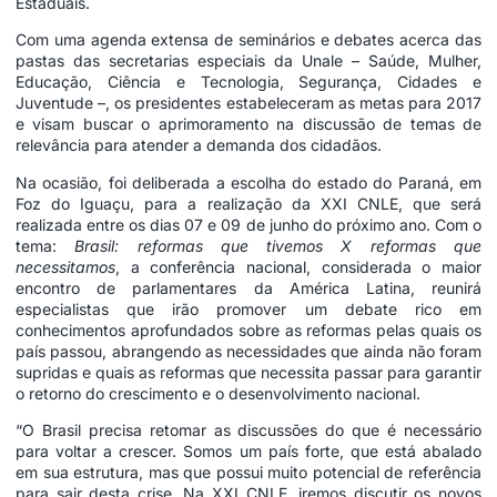
Estaduais.
Com uma agenda extensa de seminários e debates acerca das
pastas das secretarias especiais da Unale – Saúde, Mulher,
Educação, Ciência e Tecnologia, Segurança, Cidades e
Juventude –, os presidentes estabeleceram as metas para 2017
e visam buscar o aprimoramento na discussão de temas de
relevância para atender a demanda dos cidadãos.
Na ocasião, foi deliberada a escolha do estado do Paraná, em
Foz do Iguaçu, para a realização da XXI CNLE, que será
realizada entre os dias 07 e 09 de junho do próximo ano. Com o
tema:
Brasil: reformas que tivemos X reformas que
necessitamos
, a conferência nacional, considerada o maior
encontro de parlamentares da América Latina, reunirá
especialistas que irão promover um debate rico em
conhecimentos aprofundados sobre as reformas pelas quais os
país passou, abrangendo as necessidades que ainda não foram
supridas e quais as reformas que necessita passar para garantir
o retorno do crescimento e o desenvolvimento nacional.
“O Brasil precisa retomar as discussões do que é necessário
para voltar a crescer. Somos um país forte, que está abalado
em sua estrutura, mas que possui muito potencial de referência
para sair desta crise. Na XXI CNLE, iremos discutir os novos