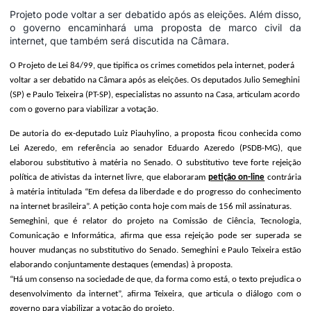
Projeto pode voltar a ser debatido após as eleições. Além disso,
o governo encaminhará uma proposta de marco civil da
internet, que também será discutida na Câmara.
O Projeto de Lei 84/99, que tipifica os crimes cometidos pela internet, poderá
voltar a ser debatido na Câmara após as eleições. Os deputados Julio Semeghini
(SP) e Paulo Teixeira (PT-SP), especialistas no assunto na Casa, articulam acordo
com o governo para viabilizar a votação.
De autoria do ex-deputado Luiz Piauhylino, a proposta ficou conhecida como
Lei Azeredo, em referência ao senador Eduardo Azeredo (PSDB-MG), que
elaborou substitutivo à matéria no Senado. O substitutivo teve forte rejeição
política de ativistas da internet livre, que elaboraram
petição on-line
contrária
à matéria intitulada “Em defesa da liberdade e do progresso do conhecimento
na internet brasileira”. A petição conta hoje com mais de 156 mil assinaturas.
Semeghini, que é relator do projeto na Comissão de Ciência, Tecnologia,
Comunicação e Informática, afirma que essa rejeição pode ser superada se
houver mudanças no substitutivo do Senado. Semeghini e Paulo Teixeira estão
elaborando conjuntamente destaques (emendas) à proposta.
“Há um consenso na sociedade de que, da forma como está, o texto prejudica o
desenvolvimento da internet”, afirma Teixeira, que articula o diálogo com o
governo para viabilizar a votação do projeto.