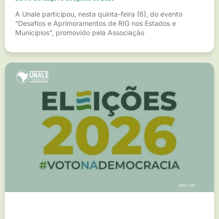
A Unale participou, nesta quinta-feira (6), do evento
“Desafios e Aprimoramentos de RIG nos Estados e
Municípios”, promovido pela Associação