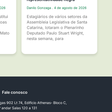
2026
Danilo Gonzaga
4 de agosto de 2026
titui
Estagiários de vários setores da
soas
Assembleia Legislativa de Santa
Catarina, lotaram o Plenarinho
 Mato
Deputado Paulo Stuart Wright,
nesta semana, para
Fale conosco
gas 902 Lt 74, Edifício Athenas- Bloco C,
º andar Salas 120 a 131