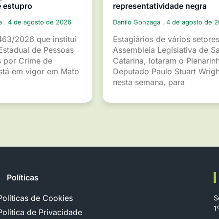
e estupro
representatividade negra
ga
4 de agosto de 2026
Danilo Gonzaga
4 de agosto de 
463/2026 que institui
Estagiários de vários setore
Estadual de Pessoas
Assembleia Legislativa de S
 por Crime de
Catarina, lotaram o Plenarin
está em vigor em Mato
Deputado Paulo Stuart Wrigh
nesta semana, para
Políticas
Políticas de Cookies
S
1
Política de Privacidade