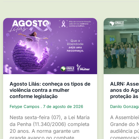
Agosto Lilás: conheça os tipos de
ALRN: Asse
violência contra a mulher
anos do Ago
conforme legislação
proteção às
Felype Campos
7 de agosto de 2026
Danilo Gonza
Nesta sexta-feira (07), a Lei Maria
A Assemblei
da Penha (11.340/2006) completa
Grande do 
20 anos. A norma garante um
audiência p
grande avanço no combate
comemoraçã