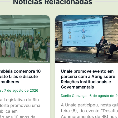
Notícias Relacionadas
mbleia comemora 10
Unale promove evento em
sto Lilás e discute
parceria com a Abrig sobre
 mulheres
Relações Institucionais e
Governamentais
ga
7 de agosto de 2026
Danilo Gonzaga
6 de agosto de 
a Legislativa do Rio
A Unale participou, nesta qu
Norte promoveu uma
feira (6), do evento “Desafio
ública em
Aprimoramentos de RIG nos
o aos 10 anos da