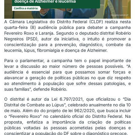
A Câmara Legislativa do Distrito Federal (CLDF) realiza nesta
quarta-feira (8) audiência pública para debater a campanha
Fevereiro Roxo e Laranja. Segundo o deputado distrital Robério
Negreiros (PSD), autor da iniciativa, o intuito é promover a
conscientização para a prevenção, diagnóstico, combate da
leucemia, lúpus, fibromialgia e doença de Alzheimer.
Para o parlamentar, a campanha tem o papel importante de
levar a discussão ao maior número de pessoas possíveis. “A
audiência é essencial para que possamos somar forças e
alavancar a geração de políticas públicas no que diz respeito
ao atendimento à população que sofre dessas patologias, e
suas famílias”, defende Robério.
O distrital é autor da Lei 6.797/2021, que oficializou o “Dia
Distrital de Combate ao Lúpus”, celebrado anualmente no dia 10
de maio. Além do do projeto de lei 962/2020, que busca incluir
o “Fevereiro Roxo” no calendário oficial do Distrito Federal. Na
proposta, enfatiza a importância da criação de políticas
públicas voltadas às pessoas acometidas pelas doenças e
conscientizar a população do DF sobre o diagnóstico precoce.