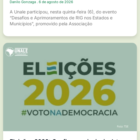
Danilo Gonzaga
6 de agosto de 2026
A Unale participou, nesta quinta-feira (6), do evento
“Desafios e Aprimoramentos de RIG nos Estados e
Municípios”, promovido pela Associação