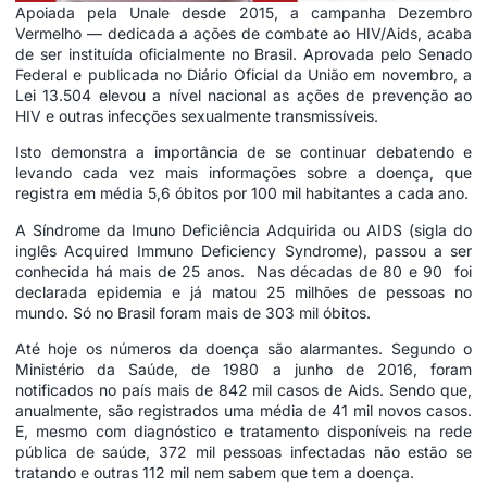
Apoiada pela Unale desde 2015, a campanha Dezembro
Vermelho — dedicada a ações de combate ao HIV/Aids, acaba
de ser instituída oficialmente no Brasil. Aprovada pelo Senado
Federal e publicada no Diário Oficial da União em novembro, a
Lei 13.504 elevou a nível nacional as ações de prevenção ao
HIV e outras infecções sexualmente transmissíveis.
Isto demonstra a importância de se continuar debatendo e
levando cada vez mais informações sobre a doença, que
registra em média 5,6 óbitos por 100 mil habitantes a cada ano.
A Síndrome da Imuno Deficiência Adquirida ou AIDS (sigla do
inglês Acquired Immuno Deficiency Syndrome), passou a ser
conhecida há mais de 25 anos. Nas décadas de 80 e 90 foi
declarada epidemia e já matou 25 milhões de pessoas no
mundo. Só no Brasil foram mais de 303 mil óbitos.
Até hoje os números da doença são alarmantes. Segundo o
Ministério da Saúde, de 1980 a junho de 2016, foram
notificados no país mais de 842 mil casos de Aids. Sendo que,
anualmente, são registrados uma média de 41 mil novos casos.
E, mesmo com diagnóstico e tratamento disponíveis na rede
pública de saúde, 372 mil pessoas infectadas não estão se
tratando e outras 112 mil nem sabem que tem a doença.