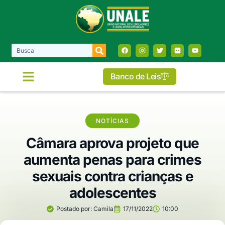
Banco de Leis
COMISSÕES E FRENTES
NOTÍCIAS
Câmara aprova projeto que
aumenta penas para crimes
sexuais contra crianças e
adolescentes
Postado por:
Camila
17/11/2022
10:00