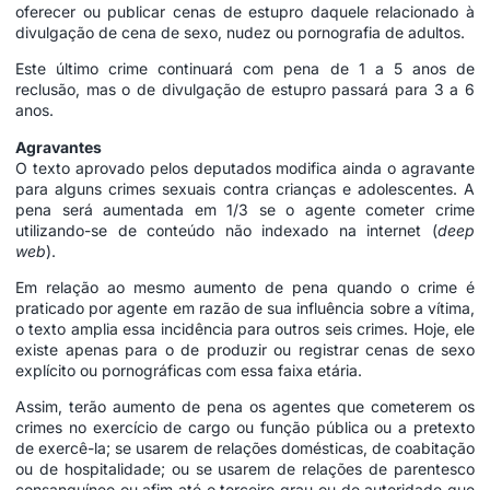
oferecer ou publicar cenas de estupro daquele relacionado à
divulgação de cena de sexo, nudez ou pornografia de adultos.
Este último crime continuará com pena de 1 a 5 anos de
reclusão
, mas o de divulgação de estupro passará para 3 a 6
anos.
Agravantes
O texto aprovado pelos deputados modifica ainda o agravante
para alguns crimes sexuais contra crianças e adolescentes. A
pena será aumentada em 1/3 se o agente cometer crime
utilizando-se de conteúdo não indexado na internet (
deep
web
).
Em relação ao mesmo aumento de pena quando o crime é
praticado por agente em razão de sua influência sobre a vítima,
o texto amplia essa incidência para outros seis crimes. Hoje, ele
existe apenas para o de produzir ou registrar cenas de sexo
explícito ou pornográficas com essa faixa etária.
Assim, terão aumento de pena os agentes que cometerem os
crimes no exercício de cargo ou função pública ou a pretexto
de exercê-la; se usarem de relações domésticas, de coabitação
ou de hospitalidade; ou se usarem de relações de parentesco
consanguíneo ou afim até o terceiro grau ou de autoridade que