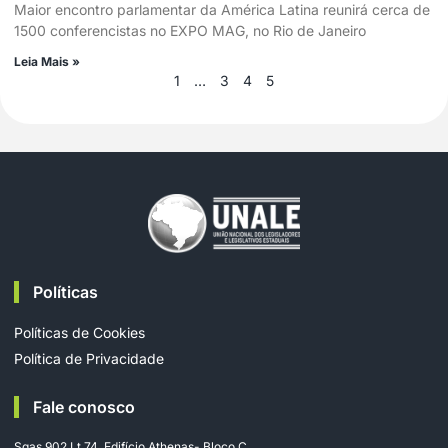
Maior encontro parlamentar da América Latina reunirá cerca de
1500 conferencistas no EXPO MAG, no Rio de Janeiro
Leia Mais »
1
…
3
4
5
Políticas
Políticas de Cookies
Política de Privacidade
Fale conosco
Sgas 902 Lt 74, Edifício Athenas- Bloco C,