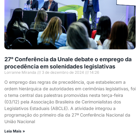
27° Conferência da Unale debate o emprego da
procedência em solenidades legislativas
Lorranne Miranda
3 de dezembro de 2024
14:26
O emprego das regras de precedência, que estabelecem a
ordem hierárquica de autoridades em cerimônias legislativas, foi
o tema central das palestras promovidas nesta terça-feira
(03/12) pela Associação Brasileira de Cerimonialistas dos
Legislativos Estaduais (ABCLE). A atividade integrou a
programação do primeiro dia da 27ª Conferência Nacional da
União Nacional
Leia Mais »