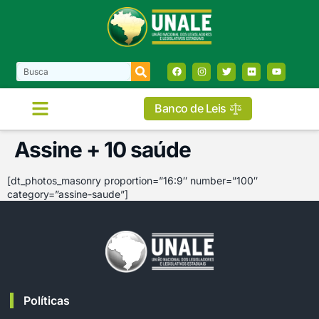
Banco de Leis
Assine + 10 saúde
[dt_photos_masonry proportion=”16:9″ number=”100″
category=”assine-saude”]
Políticas