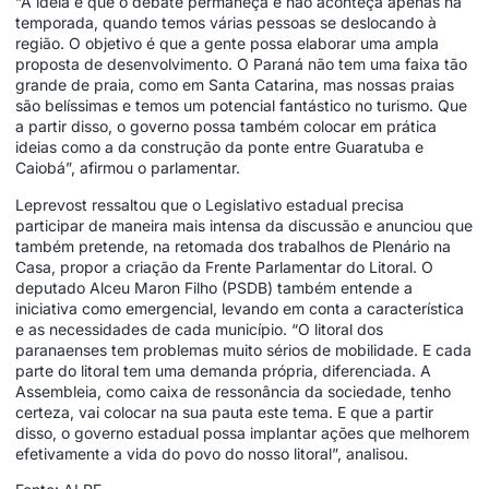
“A ideia é que o debate permaneça e não aconteça apenas na
temporada, quando temos várias pessoas se deslocando à
região. O objetivo é que a gente possa elaborar uma ampla
proposta de desenvolvimento. O Paraná não tem uma faixa tão
grande de praia, como em Santa Catarina, mas nossas praias
são belíssimas e temos um potencial fantástico no turismo. Que
a partir disso, o governo possa também colocar em prática
ideias como a da construção da ponte entre Guaratuba e
Caiobá”, afirmou o parlamentar.
Leprevost ressaltou que o Legislativo estadual precisa
participar de maneira mais intensa da discussão e anunciou que
também pretende, na retomada dos trabalhos de Plenário na
Casa, propor a criação da Frente Parlamentar do Litoral. O
deputado Alceu Maron Filho (PSDB) também entende a
iniciativa como emergencial, levando em conta a característica
e as necessidades de cada município. “O litoral dos
paranaenses tem problemas muito sérios de mobilidade. E cada
parte do litoral tem uma demanda própria, diferenciada. A
Assembleia, como caixa de ressonância da sociedade, tenho
certeza, vai colocar na sua pauta este tema. E que a partir
disso, o governo estadual possa implantar ações que melhorem
efetivamente a vida do povo do nosso litoral”, analisou.